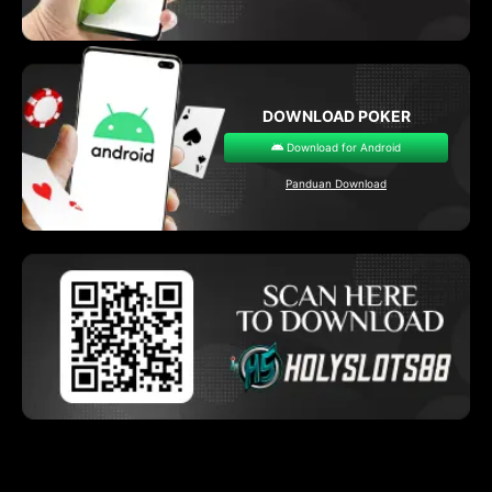
DOWNLOAD POKER
Download for Android
Panduan Download