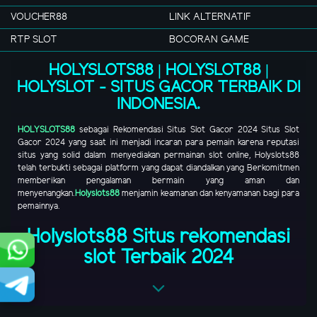
VOUCHER88
LINK ALTERNATIF
RTP SLOT
BOCORAN GAME
HOLYSLOTS88 | HOLYSLOT88 |
HOLYSLOT - SITUS GACOR TERBAIK DI
INDONESIA.
HOLYSLOTS88
sebagai Rekomendasi Situs Slot Gacor 2024
Situs Slot
Gacor 2024
yang saat ini menjadi incaran para pemain karena reputasi
situs yang solid dalam menyediakan permainan slot online, Holyslots88
telah terbukti sebagai platform yang dapat diandalkan yang Berkomitmen
memberikan pengalaman bermain yang aman dan
menyenangkan.
Holyslots88
menjamin keamanan dan kenyamanan bagi para
pemainnya.
Holyslots88 Situs rekomendasi
slot Terbaik 2024