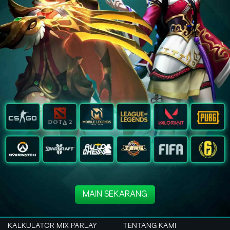
MAIN SEKARANG
KALKULATOR MIX PARLAY
TENTANG KAMI