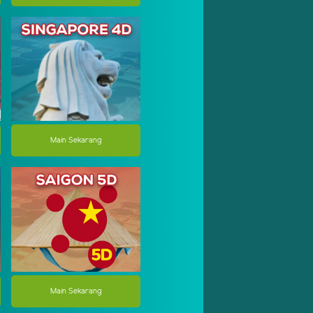
Main Sekarang
Main Sekarang