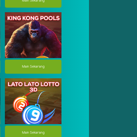
Main Sekarang
Main Sekarang
Main Sekarang