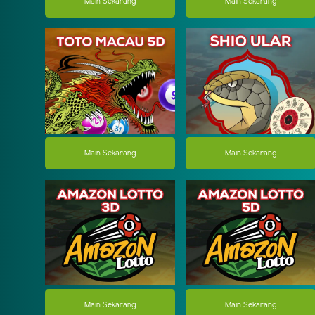
Main Sekarang
Main Sekarang
Main Sekarang
Main Sekarang
Main Sekarang
Main Sekarang