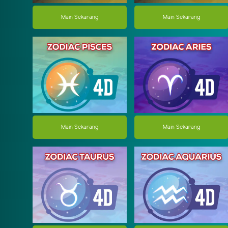
Main Sekarang
Main Sekarang
Main Sekarang
Main Sekarang