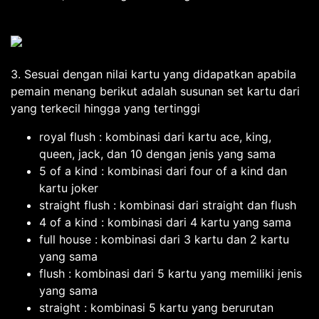
3. Sesuai dengan nilai kartu yang didapatkan apabila
pemain menang berikut adalah susunan set kartu dari
yang terkecil hingga yang tertinggi
royal flush : kombinasi dari kartu ace, king,
queen, jack, dan 10 dengan jenis yang sama
5 of a kind : kombinasi dari four of a kind dan
kartu joker
straight flush : kombinasi dari straight dan flush
4 of a kind : kombinasi dari 4 kartu yang sama
full house : kombinasi dari 3 kartu dan 2 kartu
yang sama
flush : kombinasi dari 5 kartu yang memiliki jenis
yang sama
straight : kombinasi 5 kartu yang berurutan