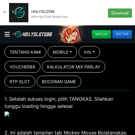
×
HOLYSLOT88
Download
HOLYSLOT88 Mobile App
MASUK
DAFTAR
TENTANG KAMI
MOBILE
Info
VOUCHER88
KALKULATOR MIX PARLAY
RTP SLOT
BOCORAN GAME
1. Setelah sukses login, pilih TANGKAS. Silahkan
tunggu loading hingga selesai
2. Ini adalah tampilan tab Mickey Mouse Bolatangkas.