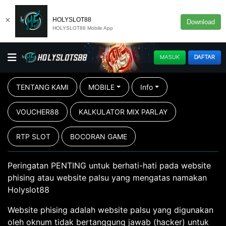
×
HOLYSLOT88
Download
HOLYSLOT88 Mobile App
MASUK
DAFTAR
TENTANG KAMI
MOBILE
Info
VOUCHER88
KALKULATOR MIX PARLAY
RTP SLOT
BOCORAN GAME
Peringatan PENTING untuk berhati-hati pada website
phising atau website palsu yang mengatas namakan
Holyslot88
Website phising adalah website palsu yang digunakan
oleh oknum tidak bertanggung jawab (hacker) untuk