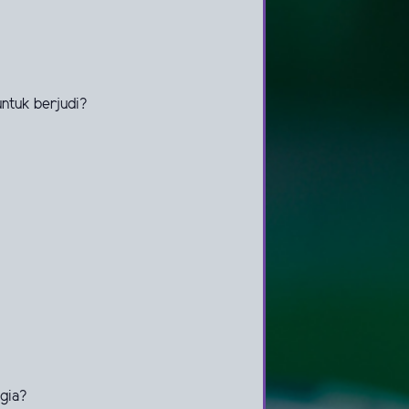
ntuk berjudi?
gia?