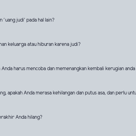
uang judi' pada hal lain?
an keluarga atau hiburan karena judi?
sa Anda harus mencoba dan memenangkan kembali kerugian anda
ang, apakah Anda merasa kehilangan dan putus asa, dan perlu unt
erakhir Anda hilang?