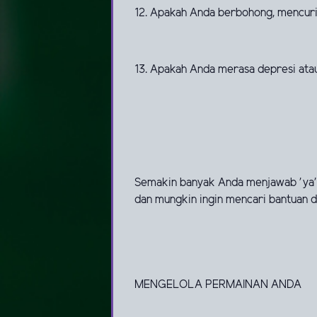
12. Apakah Anda berbohong, mencuri
13. Apakah Anda merasa depresi atau
Semakin banyak Anda menjawab 'ya' 
dan mungkin ingin mencari bantuan da
MENGELOLA PERMAINAN ANDA