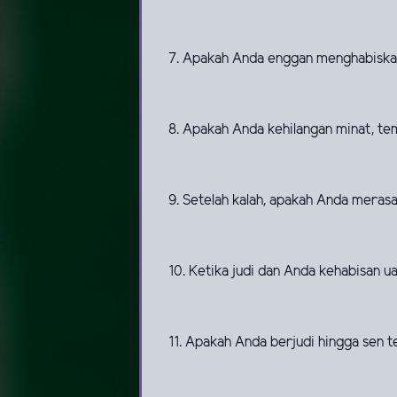
7. Apakah Anda enggan menghabiskan '
8. Apakah Anda kehilangan minat, tem
9. Setelah kalah, apakah Anda mera
10. Ketika judi dan Anda kehabisan u
11. Apakah Anda berjudi hingga sen t