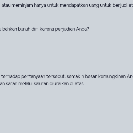
 atau meminjam hanya untuk mendapatkan uang untuk berjudi a
 bahkan bunuh diri karena perjudian Anda?
terhadap pertanyaan tersebut, semakin besar kemungkinan Anda
n saran melalui saluran diuraikan di atas