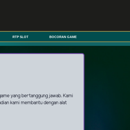
RTP SLOT
BOCORAN GAME
 game yang bertanggung jawab. Kami
dian kami membantu dengan alat