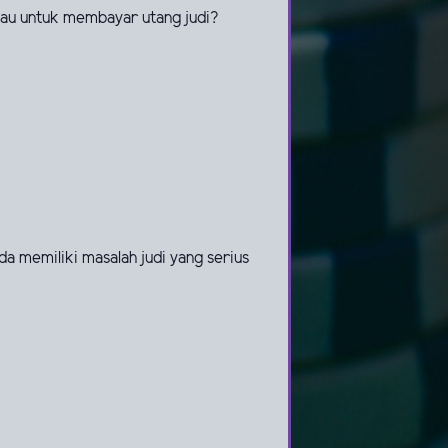
tau untuk membayar utang judi?
 memiliki masalah judi yang serius