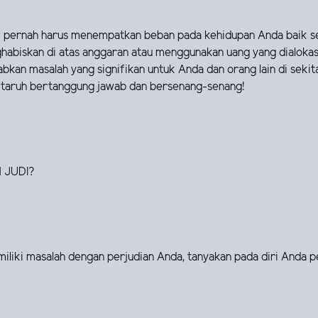
ak pernah harus menempatkan beban pada kehidupan Anda baik se
biskan di atas anggaran atau menggunakan uang yang dialokasik
abkan masalah yang signifikan untuk Anda dan orang lain di seki
ertaruh bertanggung jawab dan bersenang-senang!
 JUDI?
liki masalah dengan perjudian Anda, tanyakan pada diri Anda p