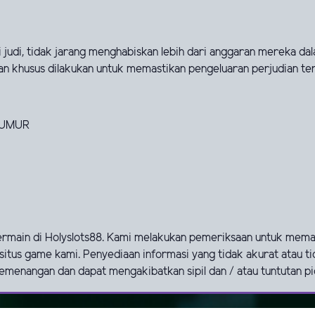
 judi, tidak jarang menghabiskan lebih dari anggaran mereka d
 khusus dilakukan untuk memastikan pengeluaran perjudian ter
 UMUR
ermain di Holyslots88. Kami melakukan pemeriksaan untuk mema
itus game kami. Penyediaan informasi yang tidak akurat atau ti
menangan dan dapat mengakibatkan sipil dan / atau tuntutan pi