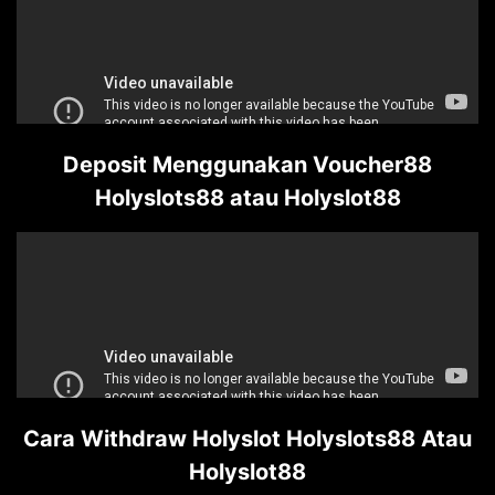
Deposit Menggunakan Voucher88
Holyslots88 atau Holyslot88
Cara Withdraw Holyslot Holyslots88 Atau
Holyslot88