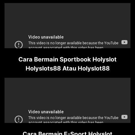
Cara Bermain Sportbook Holyslot
Holyslots88 Atau Holyslot88
Cara Bermain E-Sport Holyslot